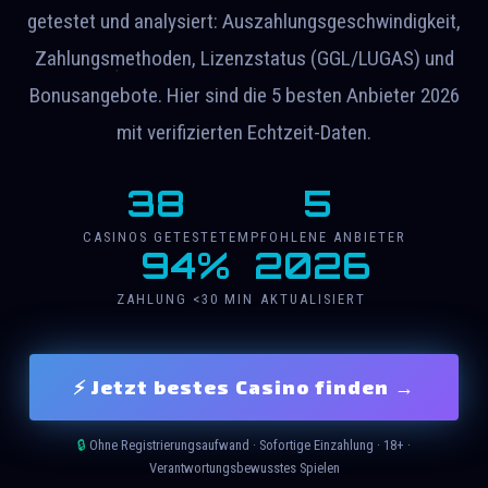
getestet und analysiert: Auszahlungsgeschwindigkeit,
Zahlungsmethoden, Lizenzstatus (GGL/LUGAS) und
Bonusangebote. Hier sind die 5 besten Anbieter 2026
mit verifizierten Echtzeit-Daten.
38
5
CASINOS GETESTET
EMPFOHLENE ANBIETER
94%
2026
ZAHLUNG <30 MIN
AKTUALISIERT
⚡ Jetzt bestes Casino finden →
🔒
Ohne Registrierungsaufwand · Sofortige Einzahlung · 18+ ·
Verantwortungsbewusstes Spielen