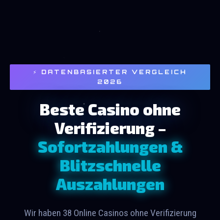
⚡ DATENBASIERTER VERGLEICH
2026
Beste Casino ohne
Verifizierung –
Sofortzahlungen &
Blitzschnelle
Auszahlungen
Wir haben 38 Online Casinos ohne Verifizierung